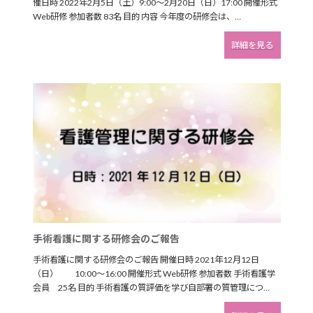
催日時 2022年2月5日（土）9:00～2月20日（日）17:00 開催形式
Web研修 参加者数 83名 目的 内容 今年度の研修会は、…
:
詳細を見る
手
術
看
護
に
関
す
る
研
修
会・
周
術
期
看
手術看護に関する研修会のご報告
護
に
手術看護に関する研修会のご報告 開催日時 2021年12月12日
関
（日） 10:00～16:00 開催形式 Web研修 参加者数 手術看護学
す
会員 25名 目的 手術看護の質評価を学び自部署の質管理につ…
る
研