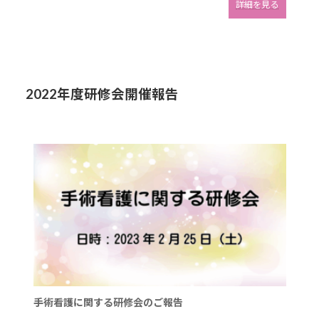
:
詳細を見る
第
43
回
日
本
手
術
2022年度研修会開催報告
看
護
学
会
東
北
地
区
学
会
の
ご
報
告
手術看護に関する研修会のご報告