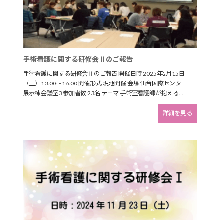
手術看護に関する研修会Ⅱのご報告
手術看護に関する研修会Ⅱのご報告 開催日時 2025年2月15日
（土）13:00～16:00 開催形式 現地開催 会場 仙台国際センター
展示棟会議室3 参加者数 23名 テーマ 手術室看護師が抱える…
:
詳細を見る
手
術
看
護
に
関
す
る
研
修
会
Ⅱ