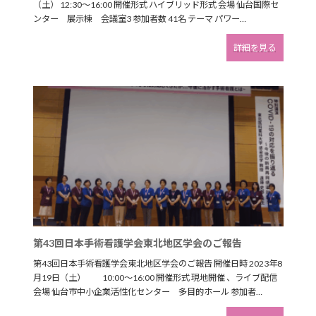
（土） 12:30～16:00 開催形式 ハイブリッド形式 会場 仙台国際セ
ンター 展示棟 会議室3 参加者数 41名 テーマ パワー…
:
詳細を見る
手
術
看
護
に
関
す
る
研
修
会
Ⅰ
の
ご
報
第43回日本手術看護学会東北地区学会のご報告
告
第43回日本手術看護学会東北地区学会のご報告 開催日時 2023年8
月19日（土） 10:00～16:00 開催形式 現地開催 、ライブ配信
会場 仙台市中小企業活性化センター 多目的ホール 参加者…