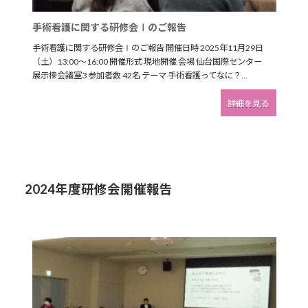
ご
報
手術看護に関する研修会Ⅰのご報告
告
手術看護に関する研修会Ⅰのご報告 開催日時 2025年11月29日
（土）13:00～16:00 開催形式 現地開催 会場 仙台国際センター
展示棟会議室3 参加者数 42名 テーマ 手術看護ってなに？…
:
詳細を見る
手
術
看
護
に
関
2024年度研修会開催報告
す
る
研
修
会
Ⅰ
の
ご
報
告