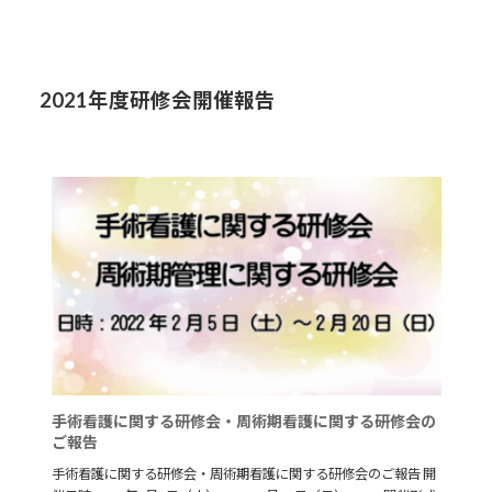
回
日
本
手
術
2021年度研修会開催報告
看
護
学
会
東
北
地
区
学
会
の
ご
報
告
手術看護に関する研修会・周術期看護に関する研修会の
ご報告
手術看護に関する研修会・周術期看護に関する研修会のご報告 開