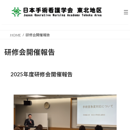
コ
ナ
ン
ビ
テ
ゲ
ン
ー
ツ
シ
へ
ョ
HOME
研修会開催報告
ス
ン
キ
に
ッ
移
研修会開催報告
プ
動
2025年度研修会開催報告