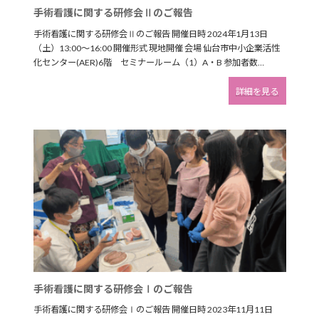
手術看護に関する研修会Ⅱのご報告
手術看護に関する研修会Ⅱのご報告 開催日時 2024年1月13日
（土）13:00～16:00 開催形式 現地開催 会場 仙台市中小企業活性
化センター(AER)6階 セミナールーム（1）A・B 参加者数…
:
詳細を見る
手
術
看
護
に
関
す
る
研
修
会
Ⅱ
の
ご
報
手術看護に関する研修会Ⅰのご報告
告
手術看護に関する研修会Ⅰのご報告 開催日時 2023年11月11日