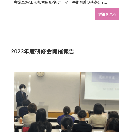
会議室3A3B 参加者数 87名 テーマ 「手術看護の基礎を学…
報
告
:
詳細を見る
宮
城
県
会
員
の
2023年度研修会開催報告
研
修
会
の
ご
報
告