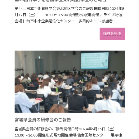
告
第44回日本手術看護学会東北地区学会のご報告 開催日時 2024年8
月17日（土） 10:00～16:00 開催形式 現地開催 、ライブ配信
会場 仙台市中小企業活性化センター 多目的ホール 参加者…
:
詳細を見る
第
44
回
日
本
手
術
看
護
学
会
東
北
地
区
宮城県会員の研修会のご報告
学
会
宮城県会員の研修会のご報告 開催日時 2024年6月15日（土）
の
13:00～16:00 開催形式 現地開催 会場 仙台国際センター 展示棟
ご