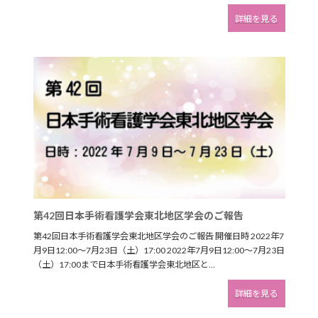
:
詳細を見る
手
術
看
護
に
関
す
る
研
修
会
の
ご
報
告
第42回日本手術看護学会東北地区学会のご報告
第42回日本手術看護学会東北地区学会のご報告 開催日時 2022年7
月9日12:00～7月23日（土）17:00 2022年7月9日12:00～7月23日
（土）17:00まで日本手術看護学会東北地区と…
:
詳細を見る
第
42