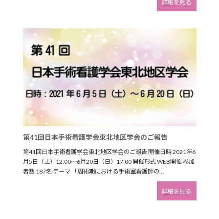
:
詳細を見る
修
手
会
術
の
看
ご
護
報
に
告
関
す
る
研
修
会
の
ご
報
告
第41回日本手術看護学会東北地区学会のご報告
第41回日本手術看護学会東北地区学会のご報告 開催日時 2021年6
月5日（土）12:00～6月20日（日）17:00 開催形式 WEB開催 参加
者数 187名 テーマ 「周術期における手術室看護師の…
:
詳細を見る
第
41
回