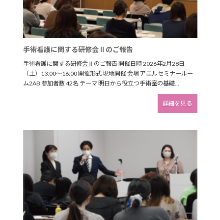
手術看護に関する研修会Ⅱのご報告
手術看護に関する研修会Ⅱのご報告 開催日時 2026年2月28日
（土）13:00～16:00 開催形式 現地開催 会場 アエルセミナールー
ム2AB 参加者数 42名 テーマ 明日から役立つ手術室の基礎…
:
詳細を見る
手
術
看
護
に
関
す
る
研
修
会
Ⅱ
の