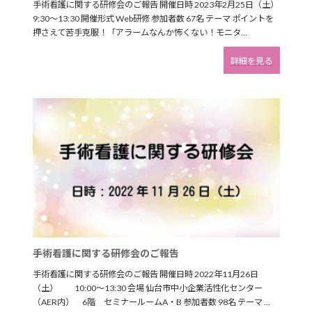
手術看護に関する研修会のご報告 開催日時 2023年2月25日（土）
9:30～13:30 開催形式 Web研修 参加者数 67名 テーマ ポイントを
押さえて苦手克服！「アラームなんか怖くない！モニタ…
:
詳細を見る
手
術
看
護
に
関
す
る
研
修
会
の
ご
報
告
手術看護に関する研修会のご報告
手術看護に関する研修会のご報告 開催日時 2022年11月26日
（土） 10:00～13:30 会場 仙台市中小企業活性化センター
（AER内） 6階 セミナールームA・B 参加者数 98名 テーマ …