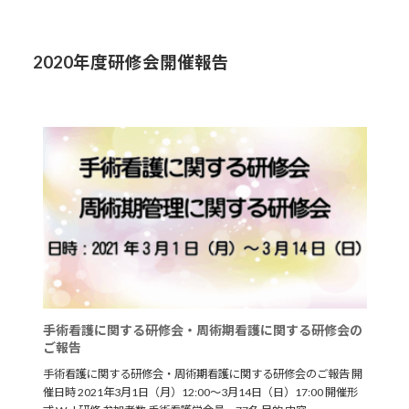
日
本
手
術
2020年度研修会開催報告
看
護
学
会
東
北
地
区
学
会
の
ご
報
告
手術看護に関する研修会・周術期看護に関する研修会の
ご報告
手術看護に関する研修会・周術期看護に関する研修会のご報告 開
催日時 2021年3月1日（月）12:00～3月14日（日）17:00 開催形