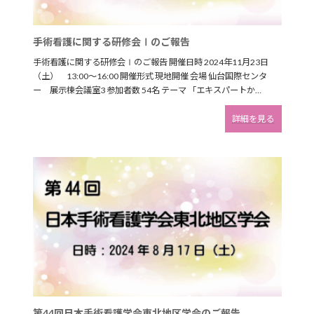
の
ご
報
手術看護に関する研修会Ⅰのご報告
告
手術看護に関する研修会Ⅰのご報告 開催日時 2024年11月23日
（土） 13:00～16:00 開催形式 現地開催 会場 仙台国際センタ
ー 展示棟会議室3 参加者数 54名 テーマ 「エキスパートか…
:
詳細を見る
手
術
看
護
に
関
す
る
研
修
会
Ⅰ
の
ご
報
第44回日本手術看護学会東北地区学会のご報告