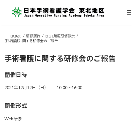
コ
ナ
ン
ビ
テ
ゲ
ン
ー
ツ
シ
へ
ョ
HOME
研修報告
2021年度研修報告
ス
ン
手術看護に関する研修会のご報告
キ
に
ッ
移
プ
動
手術看護に関する研修会のご報告
開催日時
2021年12月12日（日） 10:00～16:00
開催形式
Web研修