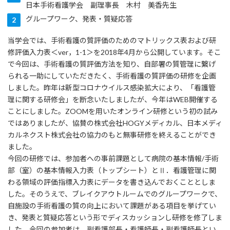
日本手術看護学会 副理事長 木村 美香先生
グループワーク、発表・質疑応答
当学会では、手術看護の質評価のためのマトリックス表および研
修評価入力表＜ver，1-1＞を2018年4月から公開しています。そこ
で今回は、手術看護の質評価方法を知り、自部署の質管理に繋げ
られる一助にしていただきたく、手術看護の質評価の研修を企画
しました。昨年は新型コロナウイルス感染拡大により、「看護管
理に関する研修会」を断念いたしましたが、今年はWEB開催する
ことにしました。ZOOMを用いたオンライン研修という初の試み
ではありましたが、協賛の株式会社HOGYメディカル、日本メディ
カルネクスト株式会社の協力のもと無事研修を終えることができ
ました。
今回の研修では、参加者への事前課題として病院の基本情報/手術
部（室）の基本情報入力表（トップシート）とⅡ．看護管理に関
わる領域の評価指標入力表にデータを書き込んでおくこととしま
した。そのうえで、ブレイクアウトルームでのグループワークで、
自施設の手術看護の質の向上において課題がある項目を挙げてい
き、発表と質疑応答という形でディスカッションし研修を修了しま
した。今回の参加者は、副看護部長・看護師長・副看護師長とい