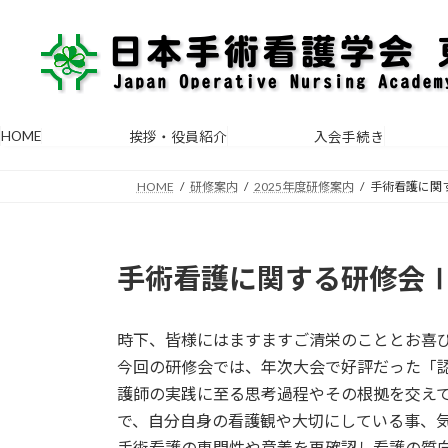
コ
ナ
ン
ビ
テ
ゲ
ン
ー
ツ
シ
へ
ョ
HOME
挨拶・役員紹介
入会手続き
ス
ン
キ
に
HOME
研修案内
2025年度研修案内
手術看護に関
ッ
移
プ
動
手術看護に関する研修会
時下、皆様にはますますご清栄のこととお喜
今回の研修会では、年次大会で好評だった「
護師の実践に至る思考過程やその根拠を交え
で、自分自身の看護観や大切にしている事、
手術看護の専門性や意義を再確認し看護の質