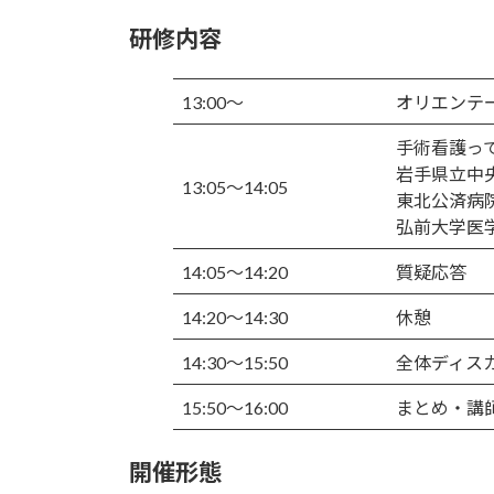
研修内容
13:00～
オリエンテ
手術看護っ
岩手県立
13:05～14:05
東北公済
弘前大学医
14:05～14:20
質疑応答
14:20～14:30
休憩
14:30～15:50
全体ディス
15:50～16:00
まとめ・講
開催形態